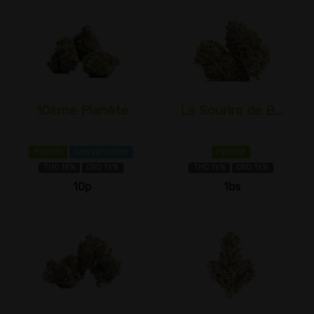
10ème Planète
Le Sourire de B...
Hybride
Caryophyllène
Hybride
THC 18%
CBD 1±%
THC 1±%
CBD 1±%
10p
1bs