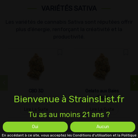
VARIÉTÉS SATIVA
Les variétés de cannabis Sativa sont réputées offrir
plus d’énergie, renforçant la créativité et la
productivité.
CBD 3D
Gelato aux Baies
Bienvenue à StrainsList.fr
d'Açai
Lire La Suite
Lire La Suite
Tu as au moins 21 ans ?
Oui
Aucun
En accédant à ce site, vous acceptez les Conditions d'utilisation et la Politique