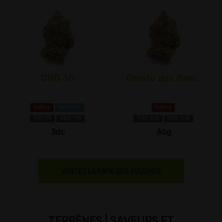
CBD 3D
Gelato aux Baie...
Sativa
Myrcène
Sativa
THC 7%
CBD 11%
THC 1±%
CBD 1±%
3dc
Abg
VISITEZ LA PAGE DES SOUCHES
TERPÈNES | SAVEURS ET