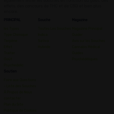
également filtrer les souches en fonction du goût, des
effets, des concours de THC et de CBD et bien plus
encore.
PRINCIPAL
Souche
Magazine
les Types
Toutes Les Souches
Magazine Principal
Type Chimique
Indica
Guider
Terpène
Sativa
Avis sur les Souches
Effet
Hybride
Cannabis Médical
Traiter
Guides
Goût
Psychédéliques
Psychedelic
Soutien
Foire aux Questions
- Liste des Souches
À Propos de Nous
contacter
Plan du Site
Politique de Cookies