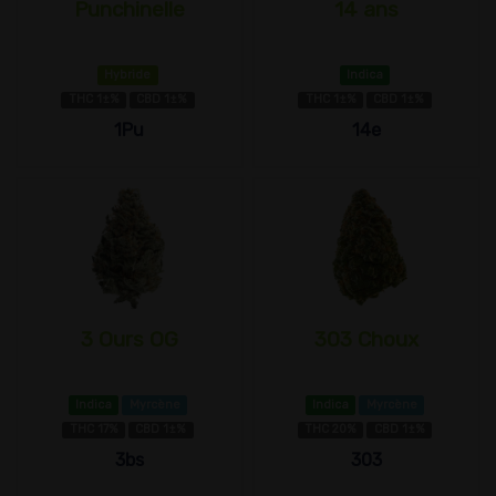
Punchinelle
14 ans
Hybride
Indica
THC 1±%
CBD 1±%
THC 1±%
CBD 1±%
1Pu
14e
3 Ours OG
303 Choux
Indica
Myrcène
Indica
Myrcène
THC 17%
CBD 1±%
THC 20%
CBD 1±%
3bs
303