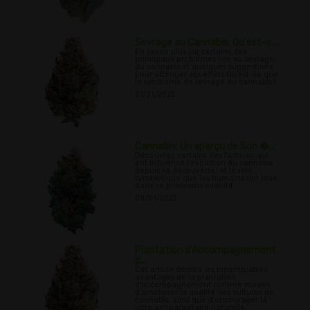
Sevrage au Cannabis: Qu'est-c...
En savoir plus sur certains des
principaux problèmes liés au sevrage
du cannabis et quelques suggestions
pour atténuer ses effets Qu'est-ce que
le syndrome de sevrage du cannabis?.
07/31/2022
Cannabis: Un aperçu de Son �...
Découvrez certains des facteurs qui
ont influencé l'évolution du cannabis
depuis sa découverte, et le rôle
symbiotique que les humains ont joué
dans ce processus évolutif.
08/01/2022
Plantation d'Accompagnement
p...
Cet article décrira les innombrables
avantages de la plantation
d'accompagnement comme moyen
d'améliorer la qualité des cultures de
cannabis, ainsi que d'encourager la
lutte antiparasitaire naturelle.