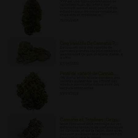
999 est une triple combinaison de
variations Kush qui offrira des
sommets solides avec peu d'effets
néfastes pour les consommateurs
récréatifs et médicinaux.
12/30/2021
Cinq Variétés De Cannabis P...
Découvrez cinq des variétés de
cannabis primées les plus célèbres et
exactement ce que chacune d'elles a
à offrir.
01/04/2022
Profil de variété de Cannab...
'98 Aloha White Widow combine des
variétés puissantes qui offrent des
effets à dominante Sativa avec des
saveurs alléchantes.
01/09/2022
Cannabis et Terpènes : Ce qu...
Vous êtes-vous déjà interrogé sur les
différentes senteurs de certains types
de cannabis et sur la façon dont elles
peuvent améliorer leur efficacité? En
savoir plus pour le savoir...