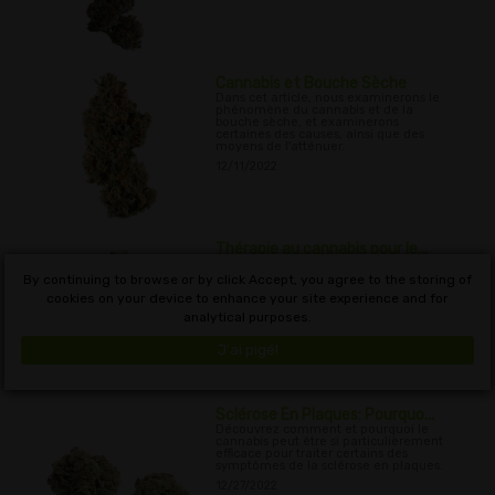
Cannabis et Bouche Sèche
Dans cet article, nous examinerons le
phénomène du cannabis et de la
bouche sèche, et examinerons
certaines des causes, ainsi que des
moyens de l'atténuer.
12/11/2022
Thérapie au cannabis pour le...
Cet article examinera les recherches
actuelles sur le rôle potentiel du
By continuing to browse or by click Accept, you agree to the storing of
cannabis dans le traitement du
cookies on your device to enhance your site experience and for
glaucome
analytical purposes.
12/19/2022
J'ai pigé!
Sclérose En Plaques: Pourquo...
Découvrez comment et pourquoi le
cannabis peut être si particulièrement
efficace pour traiter certains des
symptômes de la sclérose en plaques.
12/27/2022