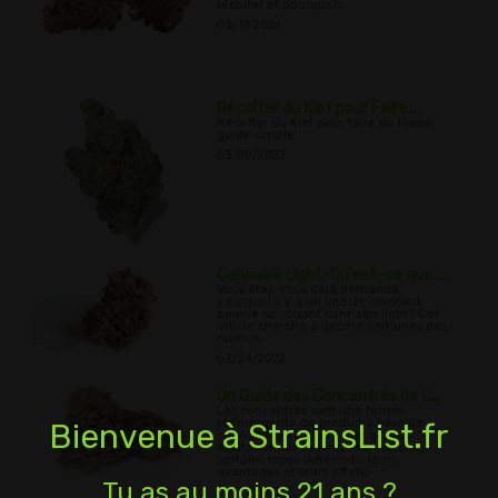
récolter et pourquoi.
03/17/2022
Récolter du Kief pour Faire ...
Récolter du Kief pour faire du Hasch
guide simple
03/20/2022
Cannabis Light-Qu'est-ce que ...
Vous êtes-vous déjà demandé
pourquoi il y a un intérêt croissant
pour le soi-disant cannabis light? Cet
article cherche à décrire certaines des
raisons.
03/24/2022
Un Guide des Concentrés de C...
Les concentrés sont une forme
réémergente de produit à base de
Bienvenue à StrainsList.fr
cannabis qui génère une grande
excitation; découvrez leur histoire,
certains types différents, leurs
avantages et leurs effets.
Tu as au moins 21 ans ?
03/27/2022