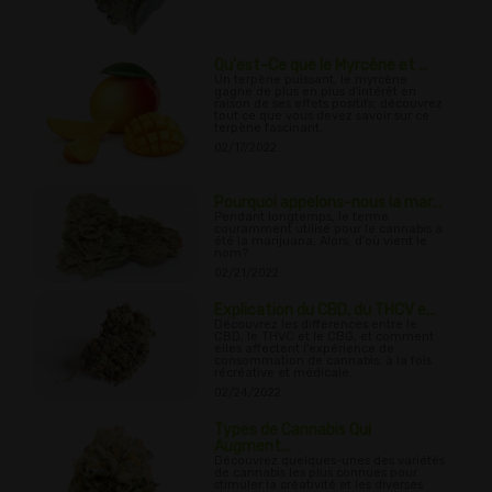
Qu'est-Ce que le Myrcène et ...
Un terpène puissant, le myrcène
gagne de plus en plus d'intérêt en
raison de ses effets positifs; découvrez
tout ce que vous devez savoir sur ce
terpène fascinant.
02/17/2022
Pourquoi appelons-nous la mar...
Pendant longtemps, le terme
couramment utilisé pour le cannabis a
été la marijuana. Alors, d'où vient le
nom?
02/21/2022
Explication du CBD, du THCV e...
Découvrez les différences entre le
CBD, le THVC et le CBG, et comment
elles affectent l'expérience de
consommation de cannabis, à la fois
récréative et médicale.
02/24/2022
Types de Cannabis Qui
Augment...
Découvrez quelques-unes des variétés
de cannabis les plus connues pour
stimuler la créativité et les diverses