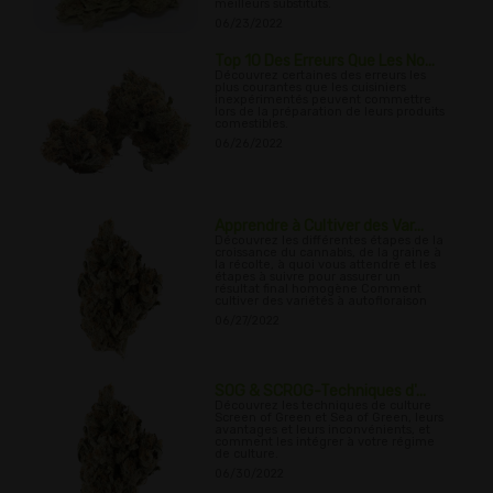
meilleurs substituts.
06/23/2022
Top 10 Des Erreurs Que Les No...
Découvrez certaines des erreurs les
plus courantes que les cuisiniers
inexpérimentés peuvent commettre
lors de la préparation de leurs produits
comestibles.
06/26/2022
Apprendre à Cultiver des Var...
Découvrez les différentes étapes de la
croissance du cannabis, de la graine à
la récolte, à quoi vous attendre et les
étapes à suivre pour assurer un
résultat final homogène Comment
cultiver des variétés à autofloraison
06/27/2022
SOG & SCROG-Techniques d'...
Découvrez les techniques de culture
Screen of Green et Sea of Green, leurs
avantages et leurs inconvénients, et
comment les intégrer à votre régime
de culture.
06/30/2022