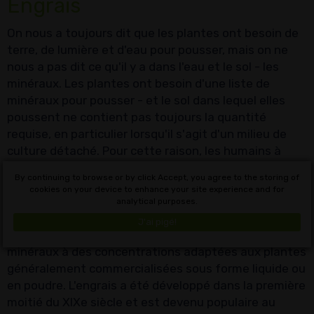
Engrais
On nous a toujours dit que les plantes ont besoin de
terre, de lumière et d'eau pour pousser, mais on ne
nous a pas dit ce qu'il y a dans l'eau et le sol - les
minéraux. Les plantes ont besoin d'une liste de
minéraux pour pousser - et le sol dans lequel elles
poussent ne contient pas toujours la quantité
requise, en particulier lorsqu'il s'agit d'un milieu de
culture détaché. Pour cette raison, les humains à
travers l'histoire ont utilisé diverses méthodes pour
By continuing to browse or by click Accept, you agree to the storing of
améliorer le sol et l'enrichir en minéraux,
cookies on your device to enhance your site experience and for
principalement par le compost (parties de plantes et
analytical purposes.
sécrétions pourries), les excréments d'animaux et les
J'ai pigé!
engrais. L'engrais est une substance composée de
minéraux à des concentrations adaptées aux plantes
généralement commercialisées sous forme liquide ou
en poudre. L'engrais a été développé dans la première
moitié du XIXe siècle et est devenu populaire au