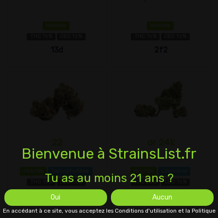
Hybride
Hybride
THC 1±%
CBD 1±%
THC 1±%
CBD 1±%
13d
2f2
22
or 24k
Bienvenue à StrainsList.fr
Hybride
Caryophyllène
Hybride
Limonène
Tu as au moins 21 ans ?
THC 18%
CBD 1±%
THC 20%
CBD 1±%
22
24k
Oui
Aucun
En accédant à ce site, vous acceptez les Conditions d'utilisation et la Politique