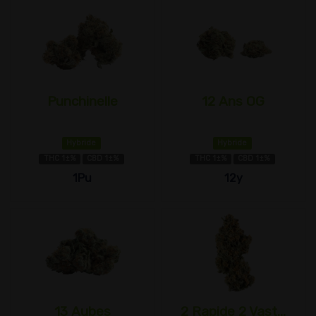
Punchinelle
12 Ans OG
Hybride
Hybride
THC 1±%
CBD 1±%
THC 1±%
CBD 1±%
1Pu
12y
13 Aubes
2 Rapide 2 Vast...