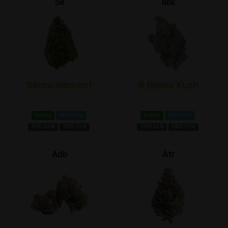
5e
8bk
5ème élément
8 Balles Kush
Indica
Myrcène
Indica
Myrcène
THC 20%
CBD 1±%
THC 22%
CBD 1±%
Adb
Atr