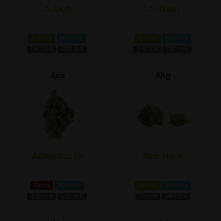
A-Dub
A-Train
Hybride
Myrcène
Hybride
Myrcène
THC 23%
CBD 1±%
THC 17%
CBD 1±%
Aca
Ahg
Acapulco Or
Ace Haut
Sativa
Myrcène
Hybride
Myrcène
THC 19%
CBD 1±%
THC 1%
CBD 11%