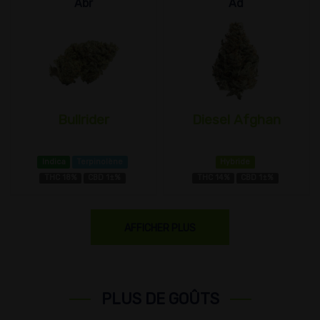
Abr
Ad
Bullrider
Diesel Afghan
Indica
Terpinolène
Hybride
THC 18%
CBD 1±%
THC 14%
CBD 1±%
AFFICHER PLUS
PLUS DE GOÛTS