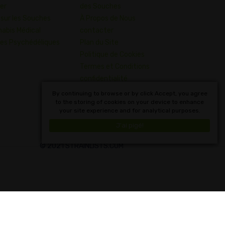
er
des Souches
 sur les Souches
À Propos de Nous
abis Médical
contacter
es Psychédéliques
Plan du Site
Politique de Cookies
Termes et Conditions
confidentialité
Dictionnaire des Concepts
By continuing to browse or by click Accept, you agree
to the storing of cookies on your device to enhance
du Cannabis
your site experience and for analytical purposes.
Français
J'ai pigé!
© 2021 STRAINLISTS.COM