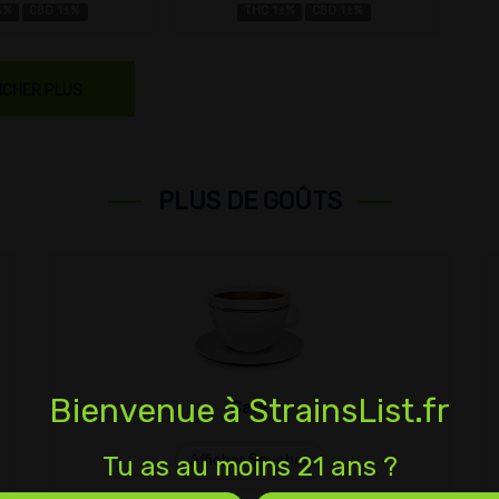
6%
CBD 1±%
THC 1±%
CBD 1±%
ICHER PLUS
PLUS DE GOÛTS
Bienvenue à StrainsList.fr
Café
Tu as au moins 21 ans ?
Afficher Souches