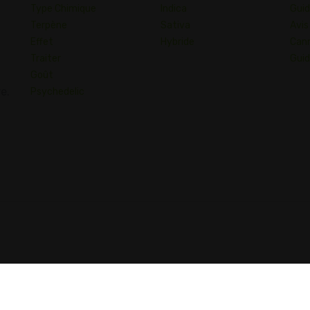
Type Chimique
Indica
Guid
Terpène
Sativa
Avis
Effet
Hybride
Cann
Traiter
Guid
Goût
e.
Psychedelic