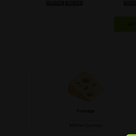
THC 1±%
CBD 1±%
THC 1
AFF
Fromage
Afficher Souches