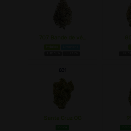
707 Bande de vé...
80
Hybride
Limonène
THC 18%
CBD 1±%
THC 1
831
Santa Cruz OG
9
Indica
Indic