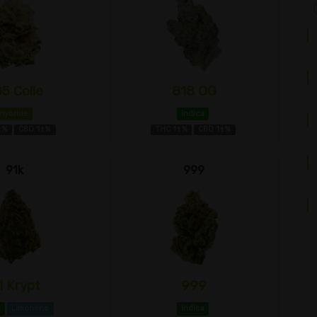
5 Colle
818 OG
Hybride
Indica
±%
CBD 1±%
THC 1±%
CBD 1±%
91k
999
1 Krypt
999
a
Limonène
Indica