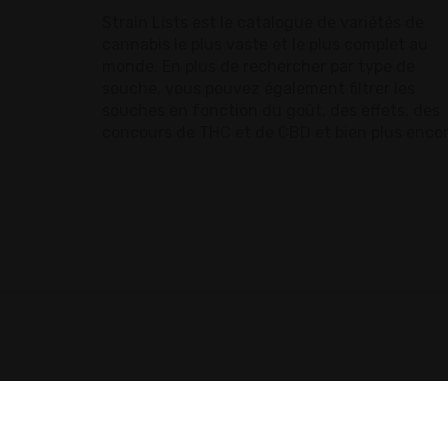
Strain Lists est le catalogue de variétés de
cannabis le plus vaste et le plus complet au
monde. En plus de rechercher par type de
souche, vous pouvez également filtrer les
souches en fonction du goût, des effets, des
concours de THC et de CBD et bien plus encor