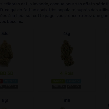
us célèbres est la lavande, connue pour ses effets sédati
D, ce qui en fait un choix très populaire auprès des uti
ées à la fleur sur cette page, vous rencontrerez une gam
 vos besoins.
3dc
4kg
BD 3D
4 Rois
a
Myrcène
Hybride
Limonène
7%
CBD 11%
THC 22%
CBD 1±%
8gl
818