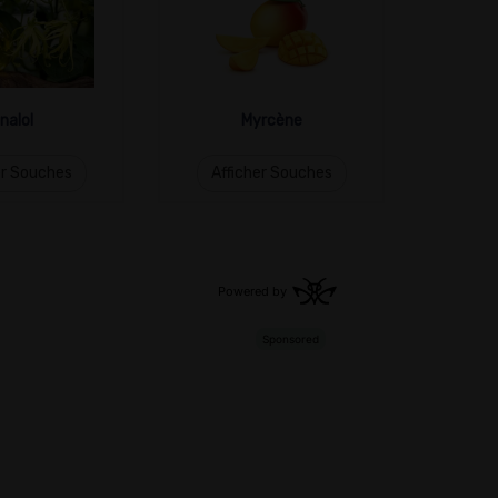
inalol
Myrcène
er Souches
Afficher Souches
Aff