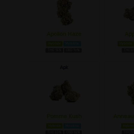
Apollon Haze
App
Hybride
Myrcène
Hybride
THC 15%
CBD 1±%
THC 2
Apk
Pomme Kush
Anneau
Hybride
Myrcène
Hybrid
THC 20%
CBD 1±%
THC 1