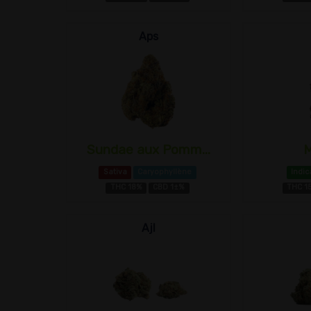
Aps
Sundae aux Pomm...
M
Sativa
Caryophyllène
Indic
THC 18%
CBD 1±%
THC 1
Ajl