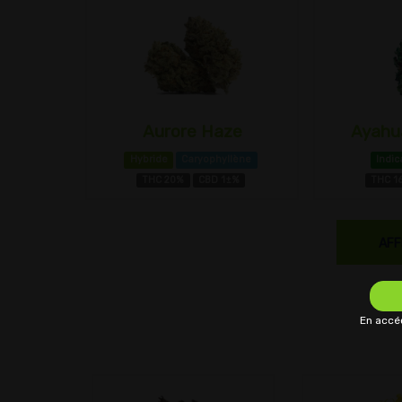
Aurore Haze
Ayahua
Hybride
Caryophyllène
Indic
THC 20%
CBD 1±%
THC 1
AFF
En accéd