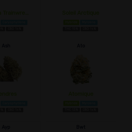
 Trainwre...
Soleil Arctique
Caryophyllène
Hybride
Myrcène
8%
CBD 1±%
THC 15%
CBD 1±%
Ash
Ato
endres
Atomique
Caryophyllène
Hybride
Myrcène
9%
CBD 1±%
THC 13%
CBD 1±%
Ayp
Bwt