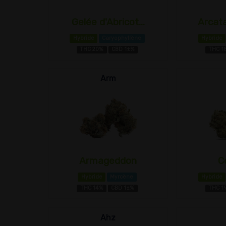
Gelée d'Abricot...
Arcata
Hybride
Caryophyllène
Hybride
THC 20%
CBD 1±%
THC 1
Arm
Armageddon
C
Hybride
Myrcène
Hybride
THC 14%
CBD 1±%
THC 1
Ahz