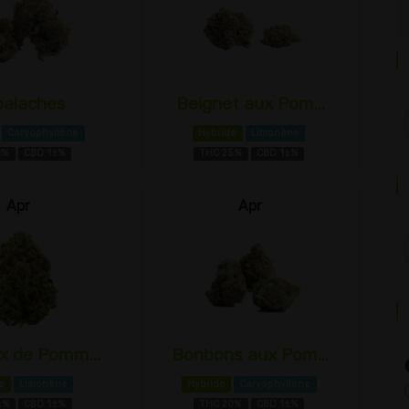
alaches
Beignet aux Pom...
Caryophyllène
Hybride
Limonène
1%
CBD 1±%
THC 25%
CBD 1±%
Apr
Apr
x de Pomm...
Bonbons aux Pom...
e
Limonène
Hybride
Caryophyllène
±%
CBD 1±%
THC 20%
CBD 1±%