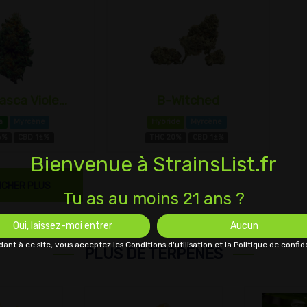
sca Viole...
B-Witched
a
Myrcène
Hybride
Myrcène
6%
CBD 1±%
THC 20%
CBD 1±%
Bienvenue à StrainsList.fr
ICHER PLUS
Tu as au moins 21 ans ?
Oui, laissez-moi entrer
Aucun
ant à ce site, vous acceptez les Conditions d'utilisation et la Politique de confide
PLUS DE TERPÈNES