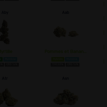
Aby
Aab
yrtille
Pommes et Banan...
a
Myrcène
Hybride
Myrcène
5%
CBD 1±%
THC 23%
CBD 1±%
Atr
Asn