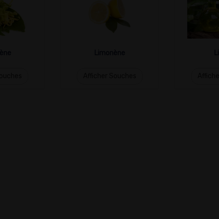
ène
Limonène
L
Souches
Afficher Souches
Affich